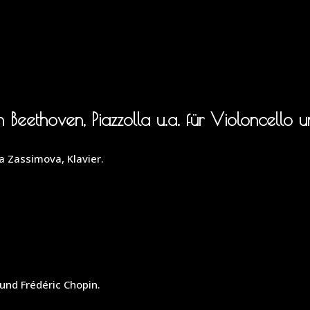
Player
Up/Down
Arrow
keys
to
increase
or
decrease
eethoven, Piazzolla u.a. für Violoncello un
volume.
a Zassimova, Klavier.
und Frédéric Chopin.