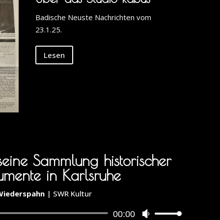
Badische Neuste Nachrichten vom
23.1.25.
Lesen
seine Sammlung historischer
rumente in Karlsruhe
 Wiederspahn
|
SWR Kultur
Audio
00:00
Use