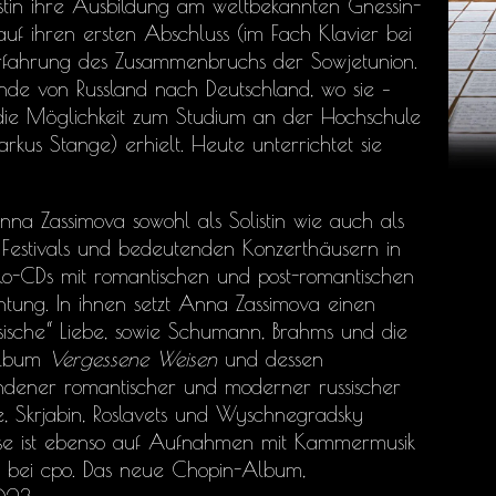
nistin ihre Ausbildung am weltbekannten Gnessin-
uf ihren ersten Abschluss (im Fach Klavier bei
Erfahrung des Zusammenbruchs der Sowjetunion.
ände von Russland nach Deutschland, wo sie –
die Möglichkeit zum Studium an der Hochschule
kus Stange) erhielt. Heute unterrichtet sie
a Zassimova sowohl als Solistin wie auch als
Festivals und bedeutenden Konzerthäusern in
olo-CDs mit romantischen und post-romantischen
tung. In ihnen setzt Anna Zassimova einen
sische“ Liebe, sowie Schumann, Brahms und die
 Album
Vergessene
Weisen
und dessen
dener romantischer und moderner russischer
, Skrjabin, Roslavets und Wyschnegradsky
iese ist ebenso auf Aufnahmen mit Kammermusik
n bei cpo. Das neue Chopin-Album,