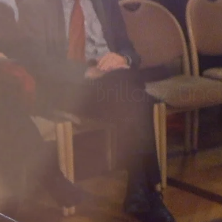
"Brillanz un
Peter Eötvös