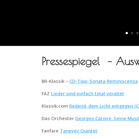
Pressespiegel – Aus
BR-Klassik –
CD-Tipp: Sonata Reminiscenza
FAZ
Lieder sind einfach total veraltet
Klassik.com
Redend, dem Licht entgegen (Ch
Das Orchester
Georges Catoire. Seine Musi
Fanfare
Taneyev Quintet