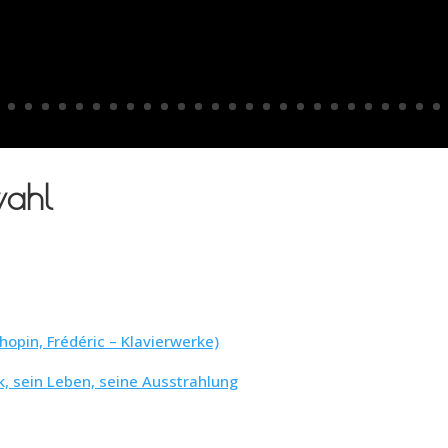
wahl
opin, Frédéric – Klavierwerke)
k, sein Leben, seine Ausstrahlung