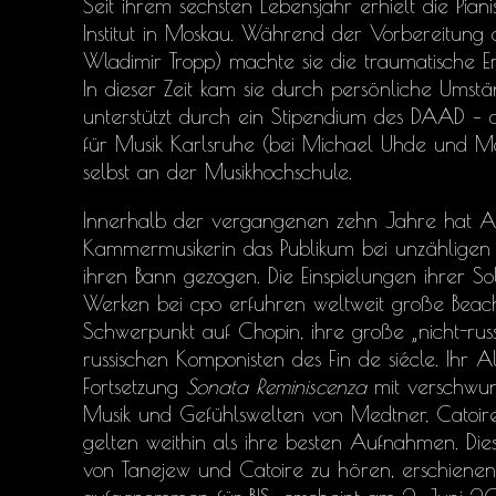
Seit ihrem sechsten Lebensjahr erhielt die Pia
Institut in Moskau. Während der Vorbereitung a
Wladimir Tropp) machte sie die traumatische 
In dieser Zeit kam sie durch persönliche Umst
unterstützt durch ein Stipendium des DAAD – 
für Musik Karlsruhe (bei Michael Uhde und Mar
selbst an der Musikhochschule.
Innerhalb der vergangenen zehn Jahre hat Ann
Kammermusikerin das Publikum bei unzähligen 
ihren Bann gezogen. Die Einspielungen ihrer S
Werken bei cpo erfuhren weltweit große Beach
Schwerpunkt auf Chopin, ihre große „nicht-rus
russischen Komponisten des Fin de siécle. Ihr
Fortsetzung
Sonata
Reminiscenza
mit verschwun
Musik und Gefühlswelten von Medtner, Catoire
gelten weithin als ihre besten Aufnahmen. D
von Tanejew und Catoire zu hören, erschiene