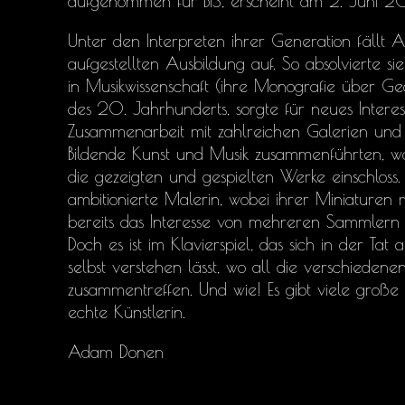
aufgenommen für BIS, erscheint am 2. Juni 2
Unter den Interpreten ihrer Generation fällt 
aufgestellten Ausbildung auf. So absolvierte si
in Musikwissenschaft (ihre Monografie über G
des 20. Jahrhunderts, sorgte für neues Interess
Zusammenarbeit mit zahlreichen Galerien und 
Bildende Kunst und Musik zusammenführten, 
die gezeigten und gespielten Werke einschloss.
ambitionierte Malerin, wobei ihrer Miniaturen 
bereits das Interesse von mehreren Sammlern
Doch es ist im Klavierspiel, das sich in der Tat
selbst verstehen lässt, wo all die verschieden
zusammentreffen. Und wie! Es gibt viele große P
echte Künstlerin.
Adam Donen